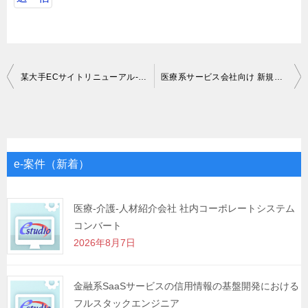
投
某大手ECサイトリニューアル-拡大に伴う、配送管理システム開発案件-保守案件
医療系サービス会社向け 新規プロダクト開発支援
稿
ナ
ビ
ゲ
e-案件（新着）
ー
シ
医療-介護-人材紹介会社 社内コーポレートシステム
コンバート
ョ
2026年8月7日
ン
金融系SaaSサービスの信用情報の基盤開発における
フルスタックエンジニア