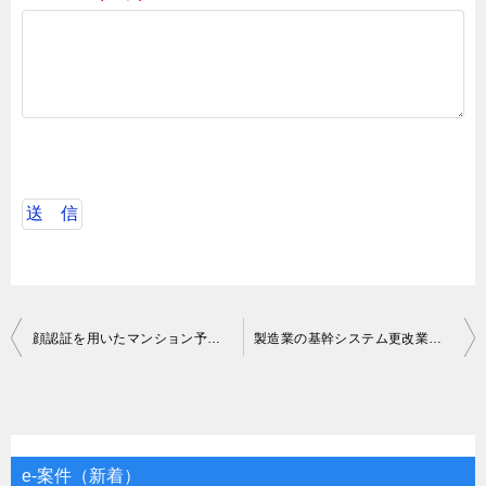
投
顔認証を用いたマンション予約管理サービスでのフロントエンド開発（React）
製造業の基幹システム更改業務支援
稿
ナ
ビ
ゲ
e-案件（新着）