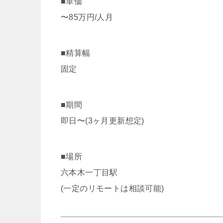
■単価
〜85万円/人月
■精算幅
固定
■期間
即日〜(3ヶ月更新想定)
■場所
六本木一丁目駅
(一定のリモートは相談可能)