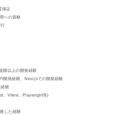
質保証
運用への貢献
実行
ipt中規模以上の開発経験
のAPI開発経験、Nest.jsでの開発経験
装経験
itest、Playwright等)
改善した経験