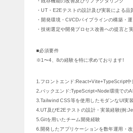
・既存機能の改善及びリファクタリング
・UT・E2Eテストの設計及び実装による品
・開発環境・CI/CDパイプラインの構築・
・技術選定や開発プロセス改善への提言と
■必須要件
※1〜4、8の経験を特に求めております!
1.フロントエンド:React+Vite+TypeScr
2.バックエンド:TypeScript+Node環境で
3.Tailwind CSS等を使用したモダンなUI実
4.UT及びE2Eテストの設計・実装経験(例:Jest、V
5.Gitを用いたチーム開発経験
6.開発したアプリケーションを数年運用・