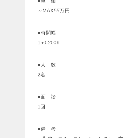
■単 価
～MAX55万円
■時間幅
150-200h
■人 数
2名
■面 談
1回
■備 考