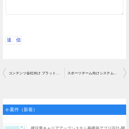
投
コンテンツ会社向け プラットフォーム エンハンス開発支援
スポーツチーム向けシステム開発新規開発
稿
ナ
ビ
ゲ
e-案件（新着）
ー
シ
建設業キャリアアップシステム再構築アプリ設計-開