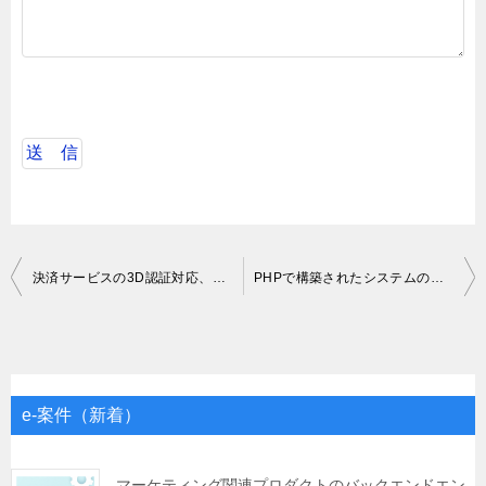
投
決済サービスの3D認証対応、開発保守サポート
PHPで構築されたシステムの保守・開発
稿
ナ
ビ
ゲ
e-案件（新着）
ー
シ
マーケティング関連プロダクトのバックエンドエン