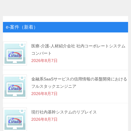
ナ
ビ
ゲ
e-案件（新着）
ー
シ
医療-介護-人材紹介会社 社内コーポレートシステム
コンバート
ョ
2026年8月7日
ン
金融系SaaSサービスの信用情報の基盤開発における
フルスタックエンジニア
2026年8月7日
現行社内基幹システムのリプレイス
2026年8月7日