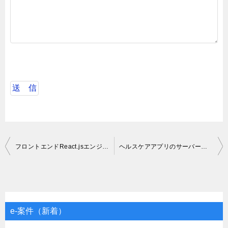
投
フロントエンドReact.jsエンジニア1名募集SE
ヘルスケアアプリのサーバーサイド開発
稿
ナ
ビ
ゲ
e-案件（新着）
ー