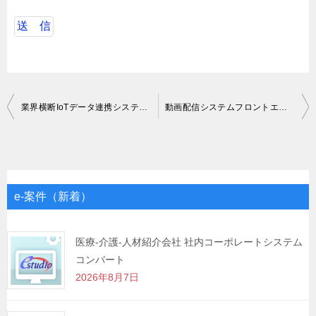
投
業界横断IoTデータ連携システムの開発マネージャー
動画配信システムフロントエンド開発
稿
ナ
ビ
ゲ
e-案件（新着）
ー
シ
医療-介護-人材紹介会社 社内コーポレートシステム
コンバート
ョ
2026年8月7日
ン