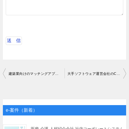
投
建築業向けのマッチングアプリのバックエンド開発
大手ソフトウェア運営会社のCRM-CXエンジニア
稿
ナ
ビ
ゲ
e-案件（新着）
ー
シ
医療-介護-人材紹介会社 社内コーポレートシステム