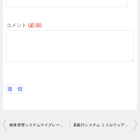
コメント
(必須)
投
検体管理システムマイグレーション 結合テスト仕様書作成
某銀行システム ミドルウェア制御/非機能制御開発
稿