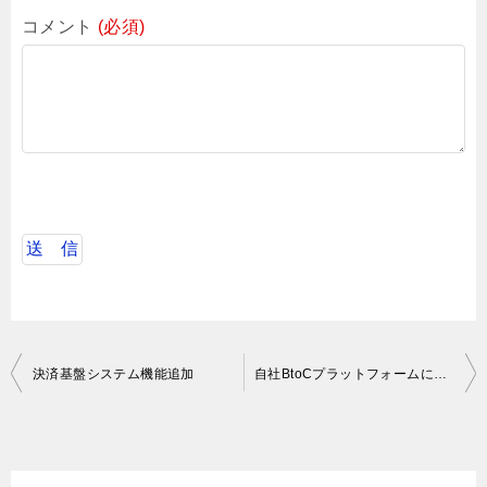
コメント
(必須)
投
決済基盤システム機能追加
自社BtoCプラットフォームにおけるバックエンド開発テックリード
稿
ナ
ビ