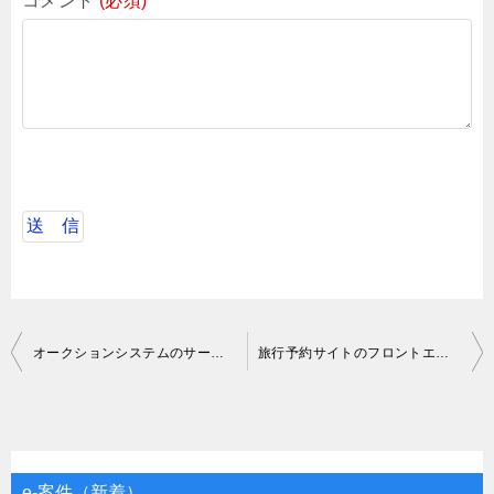
コメント
(必須)
投
オークションシステムのサーバー開発案件
旅行予約サイトのフロントエンド開発案件
稿
ナ
ビ
ゲ
e-案件（新着）