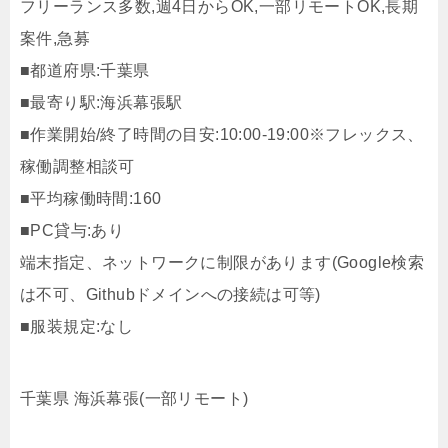
フリーランス多数,週4日からOK,一部リモートOK,長期
案件,急募
■都道府県:千葉県
■最寄り駅:海浜幕張駅
■作業開始/終了時間の目安:10:00-19:00※フレックス、
稼働調整相談可
■平均稼働時間:160
■PC貸与:あり
端末指定、ネットワークに制限があります(Google検索
は不可、Githubドメインへの接続は可等)
■服装規定:なし
千葉県 海浜幕張(一部リモート)