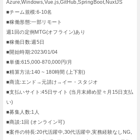
Azure,Windows,Vue.js,GitHub,SpringBoot,NuxtJS
■チーム規模:6-10名
■稼働形態:一部リモート
週1回の定例MTG(オフライン)あり
■稼働日数:週5日
■開始時期:2023/01/04
■単価:615,000-870,000円/月
■精算方法:140 ~ 180時間 (上下割)
■商流:エンド→元請け→イー・スタジオ
■支払いサイト:45日サイト (当月末締め翌々月15日支払
い)
■募集人数:1人
■商談:1回 (オンライン可)
■案件の特長:20代活躍中,30代活躍中,実務経験なしNG,