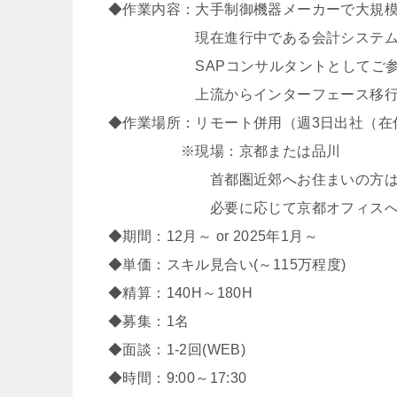
◆作業内容：大手制御機器メーカーで大規
現在進行中である会計システムの
SAPコンサルタントとしてご参加
上流からインターフェース移行やテス
◆作業場所：リモート併用（週3日出社（在
※現場：京都または品川
首都圏近郊へお住まいの方は品
必要に応じて京都オフィスへ出勤
◆期間：12月～ or 2025年1月～
◆単価：スキル見合い(～115万程度)
◆精算：140H～180H
◆募集：1名
◆面談：1-2回(WEB)
◆時間：9:00～17:30