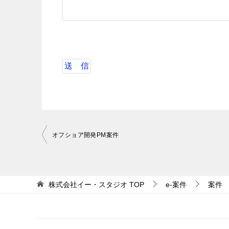
投
オフショア開発PM案件
稿
ナ
ビ
株式会社イー・スタジオ
TOP
e-案件
案件
ゲ
ー