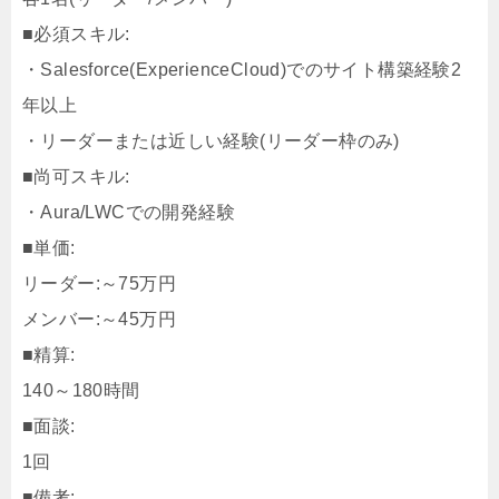
■必須スキル:
・Salesforce(ExperienceCloud)でのサイト構築経験2
年以上
・リーダーまたは近しい経験(リーダー枠のみ)
■尚可スキル:
・Aura/LWCでの開発経験
■単価:
リーダー:～75万円
メンバー:～45万円
■精算:
140～180時間
■面談:
1回
■備考: