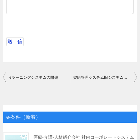
投
eラーニングシステムの開発
契約管理システム旧システムから新システム(Intra-mart)への移行業務
稿
ナ
ビ
ゲ
e-案件（新着）
ー
シ
医療-介護-人材紹介会社 社内コーポレートシステム