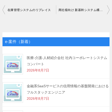
投
在庫管理システムのリプレイス
商社様向け 新基幹システム構築PJ支援（Oracle Fusion Cloud ERP）
稿
ナ
ビ
ゲ
e-案件（新着）
ー
シ
医療-介護-人材紹介会社 社内コーポレートシステム
コンバート
ョ
2026年8月7日
ン
金融系SaaSサービスの信用情報の基盤開発における
フルスタックエンジニア
2026年8月7日