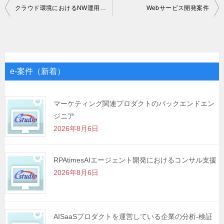
投
クラウド環境におけるNW運用・保守
Webサービス開発案件
稿
ナ
ビ
ゲ
e-案件（新着）
ー
シ
マーケティング関連プロダクトのバックエンドエン
ジニア
ョ
2026年8月6日
ン
RPAtimesAIエージェント開発におけるコンサル支援
2026年8月6日
AISaaSプロダクトを運営している企業の分析-検証