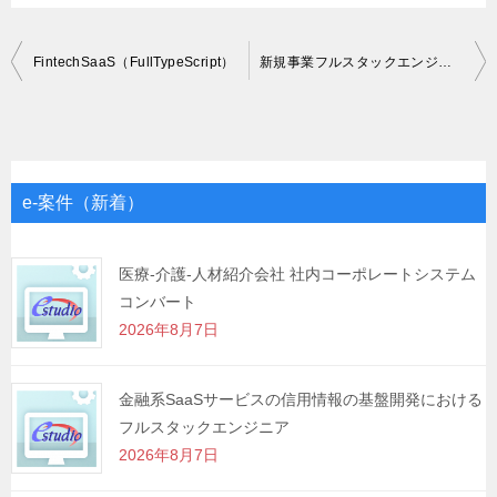
投
FintechSaaS（FullTypeScript）
新規事業フルスタックエンジニア（React/Typescript）
稿
ナ
ビ
ゲ
e-案件（新着）
ー
シ
医療-介護-人材紹介会社 社内コーポレートシステム
コンバート
ョ
2026年8月7日
ン
金融系SaaSサービスの信用情報の基盤開発における
フルスタックエンジニア
2026年8月7日