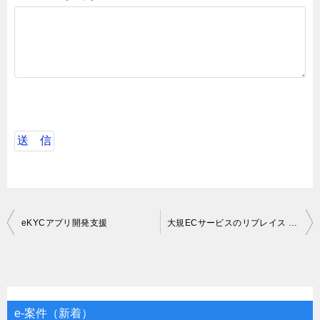
投
eKYCアプリ開発支援
大規ECサービスのリプレイス フルスタックエンジニア
稿
ナ
ビ
ゲ
e-案件（新着）