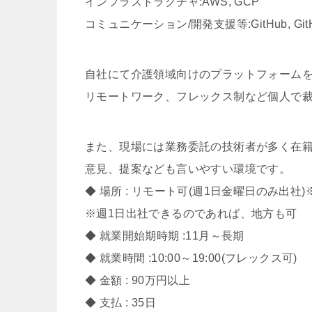
インフラストラクチャ:AWS, GCP
コミュニケーション/開発支援等:GitHub, GitHubAct
自社にて介護領域向けのプラットフォーム
リモートワーク、フレックス制など個人で
また、現場には業務委託の技術者が多く在
意見、提案なども言いやすい環境です。
◆ 場所 : リモート可(週1日金曜日のみ出社
※週1日出社できるのであれば、地方も可
◆ 就業開始期時期 :11月～長期
◆ 就業時間 :10:00～19:00(フレックス可)
◆ 金額 : 90万円以上
◆ 支払 : 35日