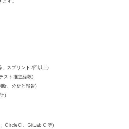
きます。
、スプリント2回以上)
たテスト推進経験)
判断、分析と報告)
計)
ircleCI、GitLab CI等)