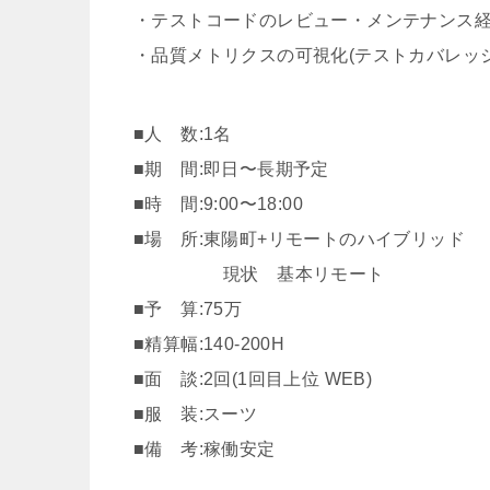
・テストコードのレビュー・メンテナンス経験(JavaSc
・品質メトリクスの可視化(テストカバレッ
■人 数:1名
■期 間:即日〜長期予定
■時 間:9:00〜18:00
■場 所:東陽町+リモートのハイブリッド
現状 基本リモート
■予 算:75万
■精算幅:140-200H
■面 談:2回(1回目上位 WEB)
■服 装:スーツ
■備 考:稼働安定