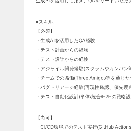
生成AIを活用して頂き、QAをリードいただ
■スキル:
【必須】
・生成AIを活用したQA経験
・テスト計画からの経験
・テスト設計からの経験
・アジャイル開発経験(スクラムやカンバン等
・チームでの協働(Three Amigos等を通じ
・バグトリアージ経験(再現性確認、優先度
・テスト自動化設計(単体/統合/E2Eの戦略設
【尚可】
・CI/CD環境でのテスト実行(GitHub Actions、C