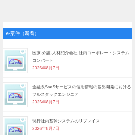
稿
ナ
ビ
ゲ
e-案件（新着）
ー
シ
医療-介護-人材紹介会社 社内コーポレートシステム
コンバート
ョ
2026年8月7日
ン
金融系SaaSサービスの信用情報の基盤開発における
フルスタックエンジニア
2026年8月7日
現行社内基幹システムのリプレイス
2026年8月7日