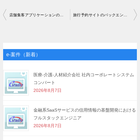
投
店舗集客アプリケーションのディレクション業務
旅行予約サイトのバックエンド開発案件
稿
ナ
ビ
ゲ
e-案件（新着）
ー
シ
医療-介護-人材紹介会社 社内コーポレートシステム
コンバート
ョ
2026年8月7日
ン
金融系SaaSサービスの信用情報の基盤開発における
フルスタックエンジニア
2026年8月7日