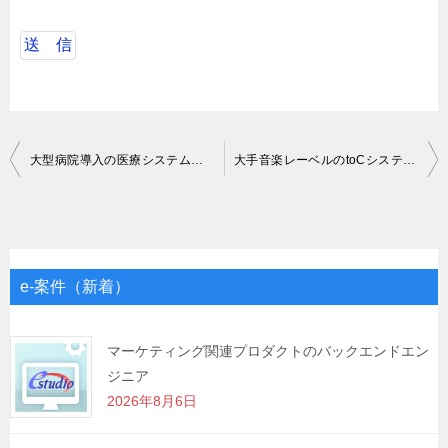
投
大型病院導入の医療システムの開発から導入サポートを行う開発エンジニア
大手音楽レーベルのtoCシステム構築の要件定義及びベンダーコントロール
稿
ナ
ビ
ゲ
e-案件（新着）
ー
シ
マーケティング関連プロダクトのバックエンドエン
ジニア
ョ
2026年8月6日
ン