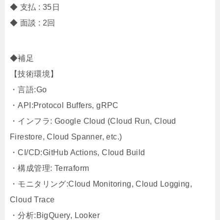
◆ 支払 : 35日
◆ 面談 : 2回
◆補足
【技術環境】
・言語:Go
・API:Protocol Buffers, gRPC
・インフラ: Google Cloud (Cloud Run, Cloud
Firestore, Cloud Spanner, etc.)
・CI/CD:GitHub Actions, Cloud Build
・構成管理: Terraform
・モニタリング:Cloud Monitoring, Cloud Logging,
Cloud Trace
・分析:BigQuery, Looker