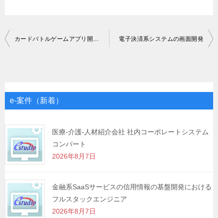
投
カードバトルゲームアプリ開発案件
電子決済系システムの画面開発
稿
ナ
ビ
ゲ
e-案件（新着）
ー
シ
医療-介護-人材紹介会社 社内コーポレートシステム
コンバート
ョ
2026年8月7日
ン
金融系SaaSサービスの信用情報の基盤開発における
フルスタックエンジニア
2026年8月7日