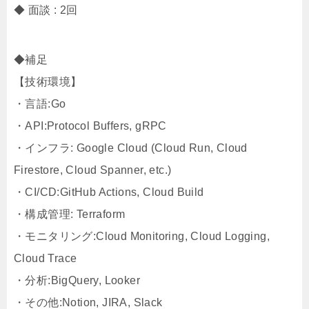
◆ 面談 : 2回
◆補足
【技術環境】
・言語:Go
・API:Protocol Buffers, gRPC
・インフラ: Google Cloud (Cloud Run, Cloud
Firestore, Cloud Spanner, etc.​)​
・CI/CD:GitHub Actions, Cloud Build
・構成管理: Terraform
・モニタリング:Cloud Monitoring, Cloud Logging,
Cloud Trace
・分析:BigQuery, Looker
・その他:Notion, JIRA, Slack