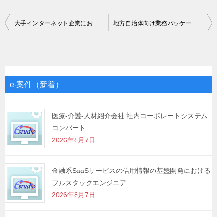
投
大手インターネット企業におけるJavaエンジニア
地方自治体向け業務パッケージバージョンアップ
稿
ナ
ビ
ゲ
e-案件（新着）
ー
シ
医療-介護-人材紹介会社 社内コーポレートシステム
コンバート
ョ
2026年8月7日
ン
金融系SaaSサービスの信用情報の基盤開発における
フルスタックエンジニア
2026年8月7日