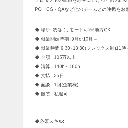
プロダクトの価値を顧客に届けるための開
PO・CS・QAなど他のチームとの連携を
◆ 場所 :渋谷 (リモート可)※地方OK
◆ 就業開始時期 :9月or10月～
◆ 就業時間:9:30~18:30(フレックス制)1
◆ 金額 : 105万以上
◆ 清算 : 140h～180h
◆ 支払 : 35日
◆ 面談 : 1回(企業様)
◆ 服装 : 私服可
◆必須スキル: