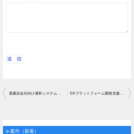
投
某建設会社向け基幹システム開発支援
DXプラットフォーム開発支援（バックエンド）
稿
ナ
ビ
ゲ
e-案件（新着）