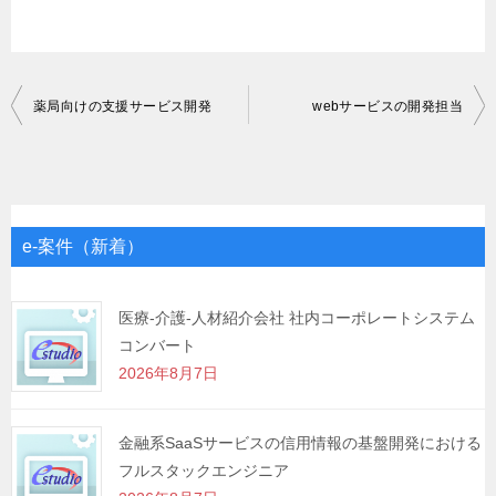
投
薬局向けの支援サービス開発
webサービスの開発担当
稿
ナ
ビ
ゲ
e-案件（新着）
ー
シ
医療-介護-人材紹介会社 社内コーポレートシステム
コンバート
ョ
2026年8月7日
ン
金融系SaaSサービスの信用情報の基盤開発における
フルスタックエンジニア