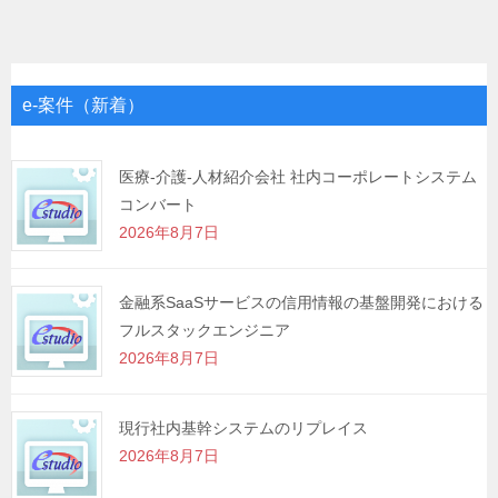
ナ
ビ
ゲ
e-案件（新着）
ー
シ
医療-介護-人材紹介会社 社内コーポレートシステム
コンバート
ョ
2026年8月7日
ン
金融系SaaSサービスの信用情報の基盤開発における
フルスタックエンジニア
2026年8月7日
現行社内基幹システムのリプレイス
2026年8月7日