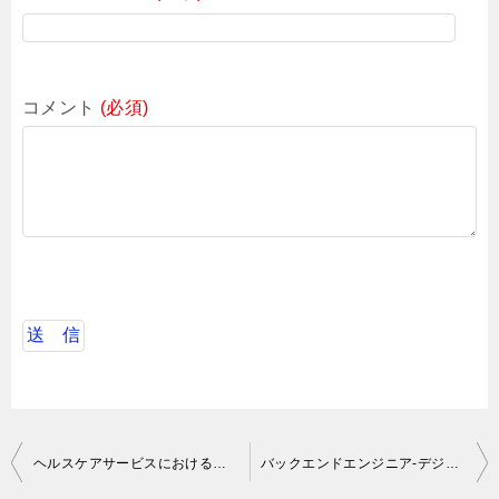
コメント
(必須)
投
ヘルスケアサービスにおけるバックエンドエンジニア
バックエンドエンジニア-デジタルコマース領域AR、VR、Web3.0、ブロックチェーン等の次世代技術
稿