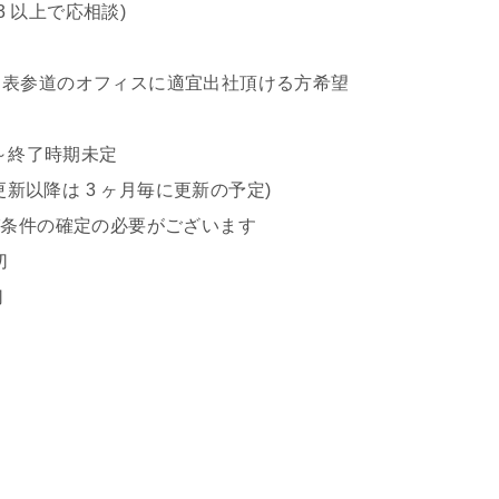
3 以上で応相談)
のオフィスに適宜出社頂ける方希望
～終了時期未定
降は 3 ヶ月毎に更新の予定)
び条件の確定の必要がございます
切
切