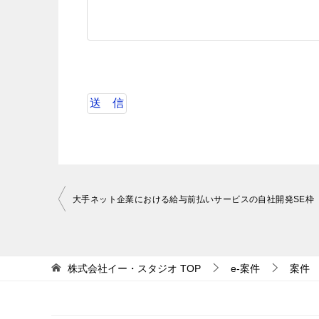
投
大手ネット企業における給与前払いサービスの自社開発SE枠
稿
ナ
ビ
株式会社イー・スタジオ
TOP
e-案件
案件
ゲ
ー