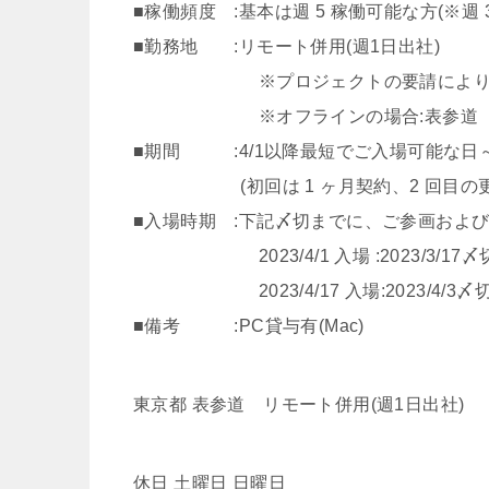
■稼働頻度 :基本は週 5 稼働可能な方(※週 
■勤務地 :リモート併用(週1日出社)
※プロジェクトの要請により表参道
※オフラインの場合:表参道
■期間 :4/1以降最短でご入場可能な日
(初回は 1 ヶ月契約、2 回目の更新以
■入場時期 :下記〆切までに、ご参画およ
2023/4/1 入場 :2023/3/17〆
2023/4/17 入場:2023/4/3〆
■備考 :PC貸与有(Mac)
東京都 表参道 リモート併用(週1日出社)
休日 土曜日 日曜日