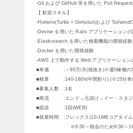
-Git および GitHub 等を用いた Pull R
【 歓迎スキル】
-Hotwire(Turbo + Stimulus)および 
-Devise を用いた Rails アプリケーシ
-Elasticsearch を用いた検索機能の開発経験
-Docker を用いた開発経験
-AWS 上で動作する Web アプリケーシ
■単価 :～90万/月(税抜き)※週5稼働の
■精算 :140-180h(中間割り) (※15分単
■募集人数 :1名
■商流 :エンド→元請け→イー・スタジ
■面談 :1回(WEB)
■就業時間 :フレックス(10-16時コアタイム
※9:30～朝会のため9:30～18: