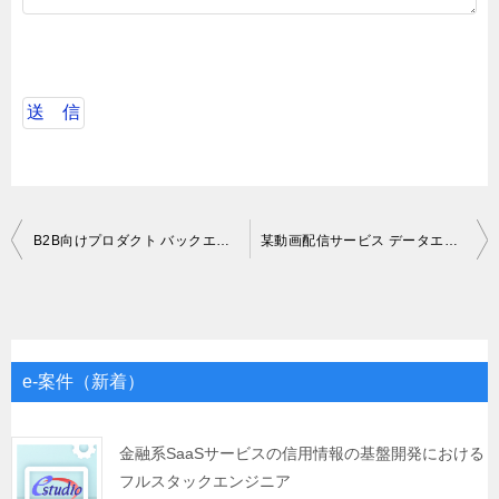
投
B2B向けプロダクト バックエンド開発支援（SSKotlin）
某動画配信サービス データエンジニア業務
稿
ナ
ビ
ゲ
e-案件（新着）
ー
シ
金融系SaaSサービスの信用情報の基盤開発における
フルスタックエンジニア
ョ