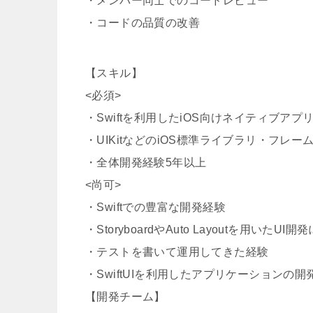
・メンバー同士でのコードレビュー
・コードの品質の改善
【スキル】
<必須>
・Swiftを利用したiOS向けネイティブア
・UIKitなどのiOS標準ライブラリ・フレ
・全体開発経験5年以上
<尚可>
・Swiftでの豊富な開発経験
・StoryboardやAuto Layoutを用いたU
・テストを書いて運用してきた経験
・SwiftUIを利用したアプリケーションの開
【開発チーム】