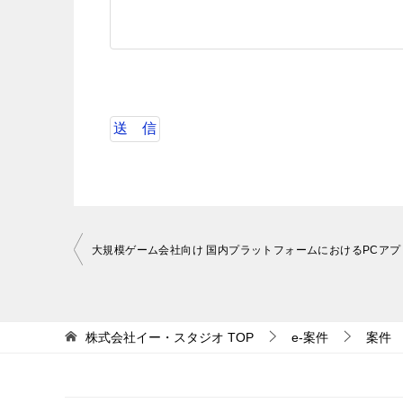
投
稿
ナ
ビ
株式会社イー・スタジオ
TOP
e-案件
案件
ゲ
ー