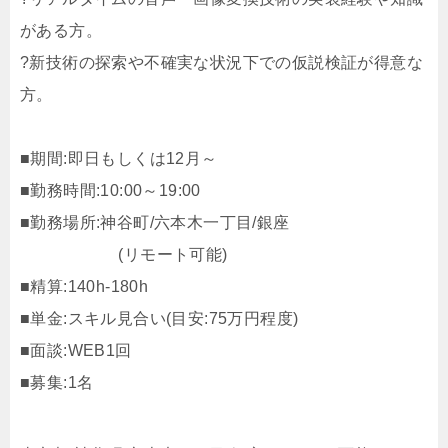
がある方。
?新技術の探索や不確実な状況下での仮説検証が得意な
方。
■期間:即日もしくは12月～
■勤務時間:10:00～19:00
■勤務場所:神谷町/六本木一丁目/銀座
(リモート可能)
■精算:140h-180h
■単金:スキル見合い(目安:75万円程度)
■面談:WEB1回
■募集:1名