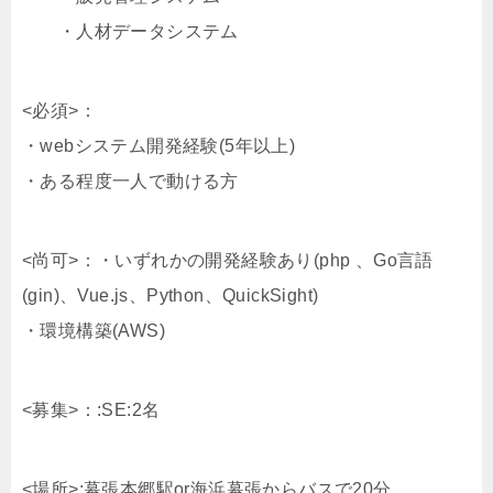
・人材データシステム
<必須>：
・webシステム開発経験(5年以上)
・ある程度一人で動ける方
<尚可>：・いずれかの開発経験あり(php 、Go言語
(gin)、Vue.js、Python、QuickSight)
・環境構築(AWS)
<募集>：:SE:2名
<場所>:幕張本郷駅or海浜幕張からバスで20分