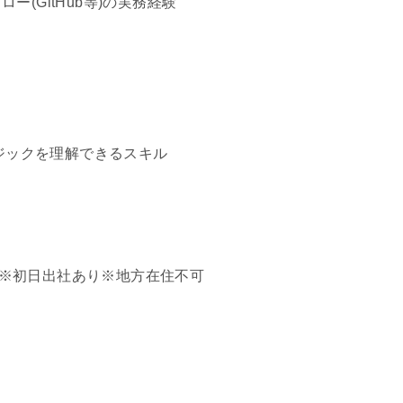
(GitHub等)の実務経験
を読み、ロジックを理解できるスキル
社)※初日出社あり※地方在住不可