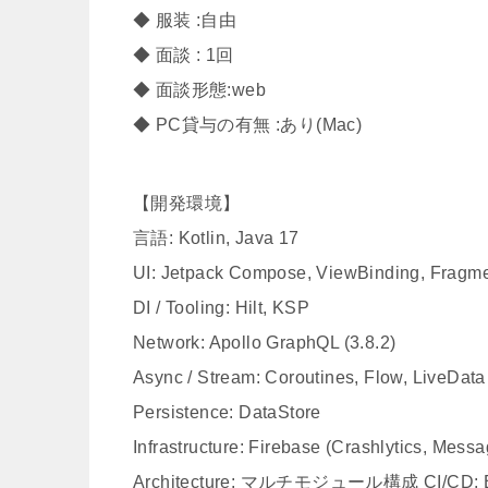
◆ 服装 :自由
◆ 面談 : 1回
◆ 面談形態:web
◆ PC貸与の有無 :あり(Mac)
【開発環境】
言語: Kotlin, Java 17
UI: Jetpack Compose, ViewBinding, Fragm
DI / Tooling: Hilt, KSP
Network: Apollo GraphQL (3.8.2)
Async / Stream: Coroutines, Flow, LiveData
Persistence: DataStore
Infrastructure: Firebase (Crashlytics, Mes
Architecture: マルチモジュール構成 CI/CD: Bitr