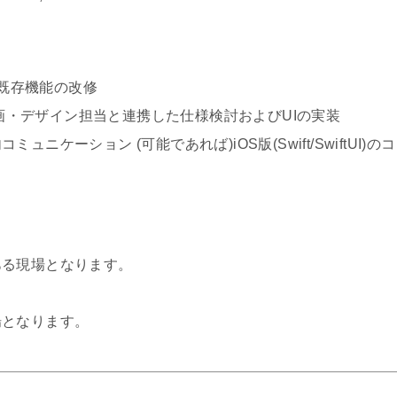
び既存機能の改修
実装 企画・デザイン担当と連携した仕様検討およびUIの実装
ケーション (可能であれば)iOS版(Swift/SwiftUI)のコ
ある現場となります。
。
場となります。