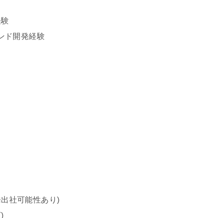
経験
クエンド開発経験
橋出社可能性あり)
)