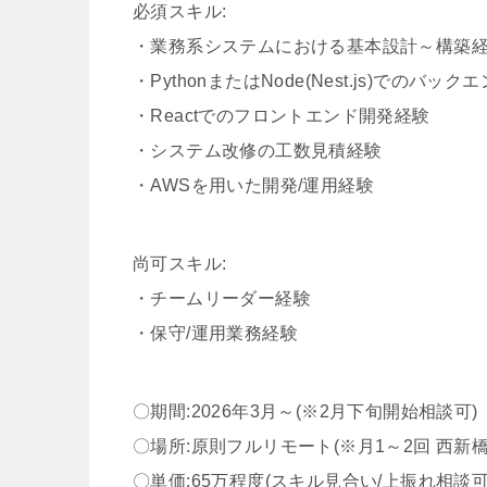
必須スキル:
・業務系システムにおける基本設計～構築
・PythonまたはNode(Nest.js)でのバッ
・Reactでのフロントエンド開発経験
・システム改修の工数見積経験
・AWSを用いた開発/運用経験
尚可スキル:
・チームリーダー経験
・保守/運用業務経験
〇期間:2026年3月～(※2月下旬開始相談可)
〇場所:原則フルリモート(※月1～2回 西新
〇単価:65万程度(スキル見合い/上振れ相談可