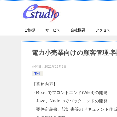
ご挨拶
サービス
会社概要
アクセス
電力小売業向けの顧客管理-
公開日：
2021年12月2日
案件
【業務内容】
・Reactでフロントエンド(WEB)の開発
・Java、Node.jsでバックエンドの開発
・要件定義書、設計書等のドキュメント作