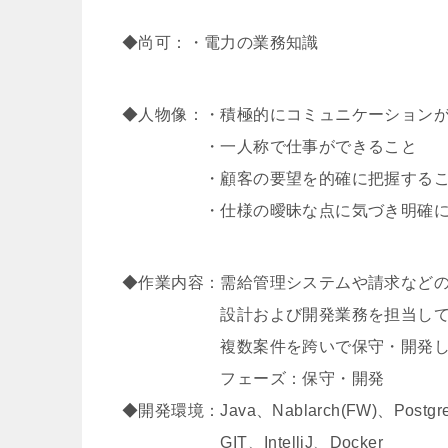
◆尚可：・電力の業務知識
◆人物像：・積極的にコミュニケーション
・一人称で仕事ができること
・顧客の要望を的確に把握するこ
・仕様の曖昧な点に気づき明確に
◆作業内容：需給管理システムや請求など
設計および開発業務を担当してい
複数案件を跨いで保守・開発してい
フェーズ：保守・開発
◆開発環境：Java、Nablarch(FW)、Postgre
GIT、IntelliJ、Docker