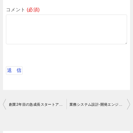
コメント
(必須)
投
創業2年目の急成長スタートアップ最先端のAI技術に携わる製造業向けAIプロダクトのバックエンドエンジニア通信制御系バックエンド開発リーダー候補
業務システム設計-開発エンジニア募集
稿
ナ
ビ