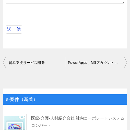
投
貿易支援サービス開発
PowerApps、MSアカウント作業自動化支援業務
稿
ナ
ビ
ゲ
e-案件（新着）
ー
シ
医療-介護-人材紹介会社 社内コーポレートシステム
コンバート
ョ