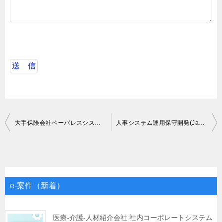
投
大手保険会社ペーパレスシステム
人事システム運用保守開発(Java)
稿
ナ
ビ
ゲ
e-案件（新着）
ー
シ
医療-介護-人材紹介会社 社内コーポレートシステム