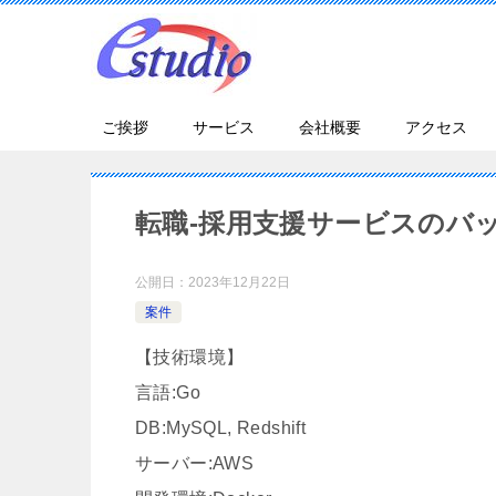
ご挨拶
サービス
会社概要
アクセス
転職-採用支援サービスのバ
公開日：
2023年12月22日
案件
【技術環境】
言語:Go
DB:MySQL, Redshift
サーバー:AWS