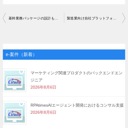
投
基幹業務パッケージの設計もしくは開発PG
製造業向け自社プラットフォームのフロントエンド開発React
稿
ナ
ビ
ゲ
e-案件（新着）
ー
シ
マーケティング関連プロダクトのバックエンドエン
ジニア
ョ
2026年8月6日
ン
RPAtimesAIエージェント開発におけるコンサル支援
2026年8月6日