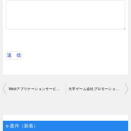
投
Webアプリケーションサービスのマネジメント業務
大手ゲーム会社プロモーションディレクター業務
稿
ナ
ビ
ゲ
e-案件（新着）