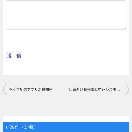
投
ライブ配信アプリ新規開発
店頭向け携帯電話申込システムの刷新。(一部)
稿
ナ
ビ
ゲ
e-案件（新着）