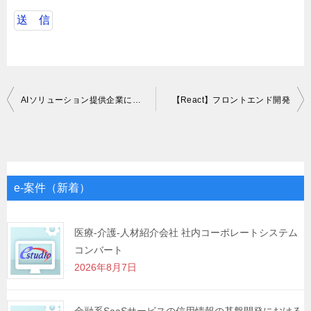
投
AIソリューション提供企業におけるAIエンジニア
【React】フロントエンド開発
稿
ナ
ビ
ゲ
e-案件（新着）
ー
シ
医療-介護-人材紹介会社 社内コーポレートシステム
コンバート
ョ
2026年8月7日
ン