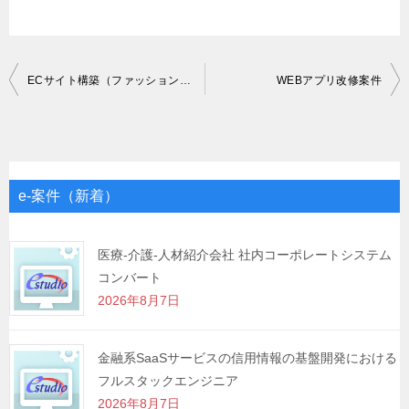
投
ECサイト構築（ファッション系）
WEBアプリ改修案件
稿
ナ
ビ
ゲ
e-案件（新着）
ー
シ
医療-介護-人材紹介会社 社内コーポレートシステム
コンバート
ョ
2026年8月7日
ン
金融系SaaSサービスの信用情報の基盤開発における
フルスタックエンジニア
2026年8月7日