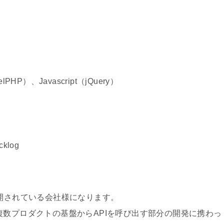
HP）、Javascript（jQuery）
klog
開されている会社様になります。
数プロダクトの基盤からAPIを呼び出す部分の開発に携わっ